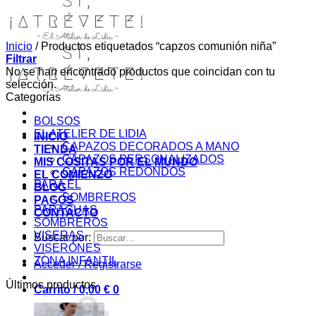
Inicio
/
Productos etiquetados “capzos comunión niña”
Filtrar
No se han encontrado productos que coincidan con tu
selección.
Categorías
BOLSOS
EL ATELIER DE LIDIA
INICIO
CAPAZOS DECORADOS A MANO
TIENDA
CAPAZOS PERSONALIZADOS
MIS COSITAS POR EL MUNDO
CAPAZOS REDONDOS
EL COMIENZO
PARA ÉL
BLOG
SOMBREROS
PAGOS
PARAGUAS
CONTACTO
SOMBREROS
VISERAS
Buscar por:
VISERONES
ZONA INFANTIL
Acceder / Registrarse
Últimos productos
Carrito /
0,00
€
0