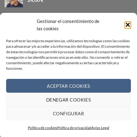
CANOTIER ALA CORTA
Gestionar el consentimiento de
32,00
€
las cookies
GORRA CAMPERA AZUL TEJANO
Para ofrecer las mejores experiencias, utilizamos tecnologías como las cookies
para almacenar y/o acceder a la información del dispositivo. El consentimiento
24,00
€
de estas tecnologías nos permitirá procesar datos como el comportamiento de
navegación o las identificaciones únicas en este sitio. No consentir o retirar el
consentimiento, puede afectar negativamente a ciertas características y
SOMBRERO INDIANA BLANCO
funciones.
26,00
€
ACEPTAR COOKIES
DENEGAR COOKIES
Visa
PayPal
Stripe
MasterCard
Cash
On
AVISO LEGAL
CONDICIONES DE VENTA
CONTACTO
CONFIGURAR
Delivery
POLÍTICA DE COOKIES
POLÍTICA DE PRIVACIDAD
FORMULARIO DE DESISTIMIENTO
RECLAMACIONES
Política de cookies
Política de privacidad
Aviso Legal
Copyright 2026 ©
Web creada por BIT INFORMÁTICA LODOSA