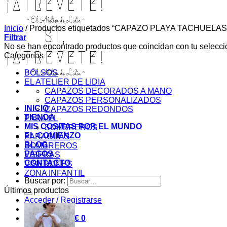
Inicio
/
Productos etiquetados “CAPAZO PLAYA TACHUELAS
Filtrar
No se han encontrado productos que coincidan con tu selecci
Categorías
BOLSOS
EL ATELIER DE LIDIA
CAPAZOS DECORADOS A MANO
CAPAZOS PERSONALIZADOS
INICIO
CAPAZOS REDONDOS
TIENDA
PARA ÉL
MIS COSITAS POR EL MUNDO
SOMBREROS
EL COMIENZO
PARAGUAS
BLOG
SOMBREROS
PAGOS
VISERAS
CONTACTO
VISERONES
ZONA INFANTIL
Buscar por:
Últimos productos
Acceder / Registrarse
Carrito /
0,00
€
0