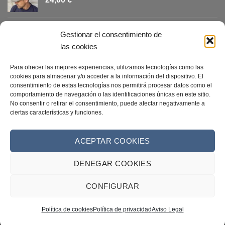
VISERÓN NATURAL CALADO
Gestionar el consentimiento de
28,00
€
las cookies
CANOTIER ALA CORTA
Para ofrecer las mejores experiencias, utilizamos tecnologías como las
cookies para almacenar y/o acceder a la información del dispositivo. El
32,00
€
consentimiento de estas tecnologías nos permitirá procesar datos como el
comportamiento de navegación o las identificaciones únicas en este sitio.
No consentir o retirar el consentimiento, puede afectar negativamente a
GORRA CAMPERA AZUL TEJANO
ciertas características y funciones.
24,00
€
ACEPTAR COOKIES
DENEGAR COOKIES
Visa
PayPal
Stripe
MasterCard
Cash
On
CONFIGURAR
AVISO LEGAL
CONDICIONES DE VENTA
CONTACTO
Delivery
POLÍTICA DE COOKIES
POLÍTICA DE PRIVACIDAD
FORMULARIO DE DESISTIMIENTO
RECLAMACIONES
Política de cookies
Política de privacidad
Aviso Legal
Copyright 2026 ©
Web creada por BIT INFORMÁTICA LODOSA