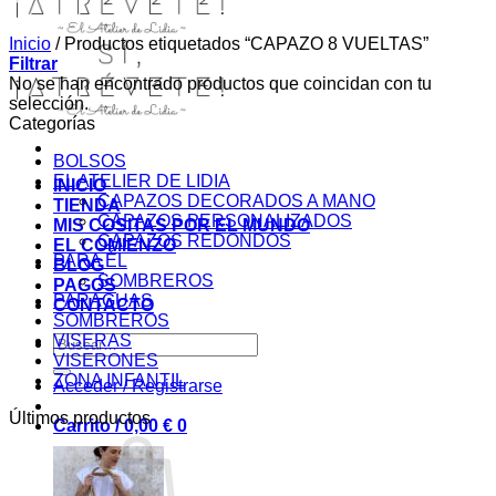
Inicio
/
Productos etiquetados “CAPAZO 8 VUELTAS”
Filtrar
No se han encontrado productos que coincidan con tu
selección.
Categorías
BOLSOS
EL ATELIER DE LIDIA
INICIO
CAPAZOS DECORADOS A MANO
TIENDA
CAPAZOS PERSONALIZADOS
MIS COSITAS POR EL MUNDO
CAPAZOS REDONDOS
EL COMIENZO
PARA ÉL
BLOG
SOMBREROS
PAGOS
PARAGUAS
CONTACTO
SOMBREROS
VISERAS
Buscar
VISERONES
por:
ZONA INFANTIL
Acceder / Registrarse
Últimos productos
Carrito /
0,00
€
0