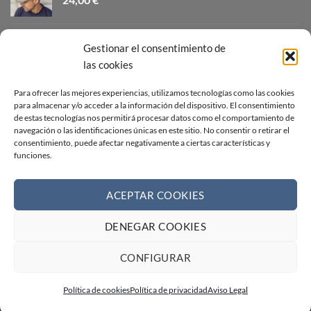
VISERÓN NATURAL CALADO
Gestionar el consentimiento de
28,00
€
las cookies
CANOTIER ALA CORTA
Para ofrecer las mejores experiencias, utilizamos tecnologías como las cookies
para almacenar y/o acceder a la información del dispositivo. El consentimiento
32,00
€
de estas tecnologías nos permitirá procesar datos como el comportamiento de
navegación o las identificaciones únicas en este sitio. No consentir o retirar el
consentimiento, puede afectar negativamente a ciertas características y
GORRA CAMPERA AZUL TEJANO
funciones.
24,00
€
ACEPTAR COOKIES
DENEGAR COOKIES
Visa
PayPal
Stripe
MasterCard
Cash
On
AVISO LEGAL
CONDICIONES DE VENTA
CONTACTO
CONFIGURAR
Delivery
POLÍTICA DE COOKIES
POLÍTICA DE PRIVACIDAD
FORMULARIO DE DESISTIMIENTO
RECLAMACIONES
Política de cookies
Política de privacidad
Aviso Legal
Copyright 2026 ©
Web creada por BIT INFORMÁTICA LODOSA