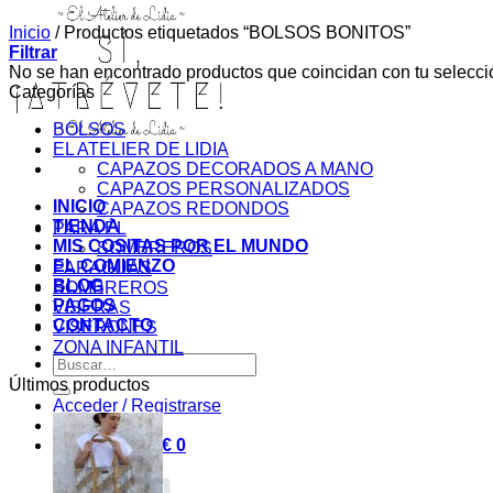
Inicio
/
Productos etiquetados “BOLSOS BONITOS”
Filtrar
No se han encontrado productos que coincidan con tu selecci
Categorías
BOLSOS
EL ATELIER DE LIDIA
CAPAZOS DECORADOS A MANO
CAPAZOS PERSONALIZADOS
INICIO
CAPAZOS REDONDOS
TIENDA
PARA ÉL
MIS COSITAS POR EL MUNDO
SOMBREROS
EL COMIENZO
PARAGUAS
BLOG
SOMBREROS
PAGOS
VISERAS
CONTACTO
VISERONES
ZONA INFANTIL
Buscar
por:
Últimos productos
Acceder / Registrarse
Carrito /
0,00
€
0