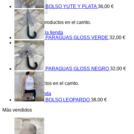
BOLSO YUTE Y PLATA
36,00
€
No hay productos en el carrito.
Volver a la tienda
PARAGUAS GLOSS VERDE
32,00
€
0
Carrito
PARAGUAS GLOSS NEGRO
32,00
€
No hay productos en el carrito.
Volver a la tienda
BOLSO LEOPARDO
38,00
€
Más vendidos