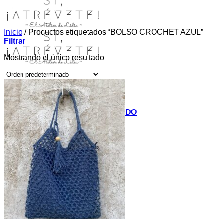
Inicio
/
Productos etiquetados “BOLSO CROCHET AZUL”
Filtrar
Mostrando el único resultado
INICIO
TIENDA
MIS COSITAS POR EL MUNDO
EL COMIENZO
BLOG
PAGOS
CONTACTO
Buscar por:
Acceder / Registrarse
Carrito /
0,00
€
0