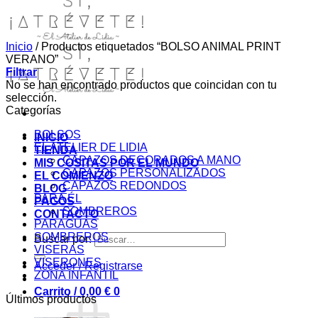
Inicio
/
Productos etiquetados “BOLSO ANIMAL PRINT
VERANO”
Filtrar
No se han encontrado productos que coincidan con tu
selección.
Categorías
BOLSOS
INICIO
EL ATELIER DE LIDIA
TIENDA
CAPAZOS DECORADOS A MANO
MIS COSITAS POR EL MUNDO
CAPAZOS PERSONALIZADOS
EL COMIENZO
CAPAZOS REDONDOS
BLOG
PARA ÉL
PAGOS
SOMBREROS
CONTACTO
PARAGUAS
SOMBREROS
Buscar por:
VISERAS
VISERONES
Acceder / Registrarse
ZONA INFANTIL
Carrito /
0,00
€
0
Últimos productos