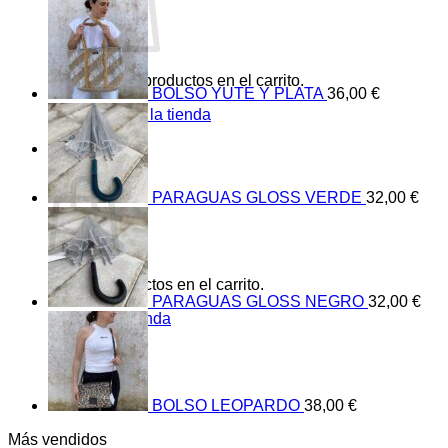
No hay productos en el carrito.
BOLSO YUTE Y PLATA
36,00
€
Volver a la tienda
0
Carrito
PARAGUAS GLOSS VERDE
32,00
€
No hay productos en el carrito.
PARAGUAS GLOSS NEGRO
32,00
€
Volver a la tienda
BOLSO LEOPARDO
38,00
€
Más vendidos